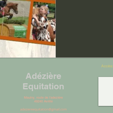
Accès
Adézière
Equitation
Maulny, route de l'adezière
49240 Avrillé
adeziereequitation@gmail.com