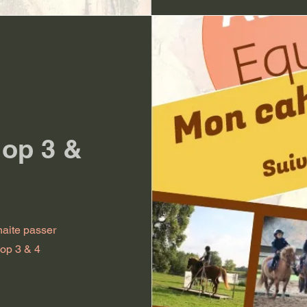
lop 3 &
haite passer
lop 3 & 4