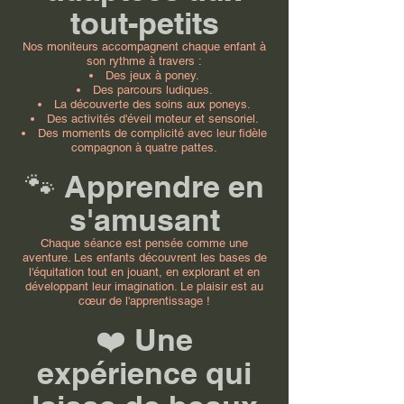
tout-petits
Nos moniteurs accompagnent chaque enfant à
son rythme à travers :
Des jeux à poney.
Des parcours ludiques.
La découverte des soins aux poneys.
Des activités d'éveil moteur et sensoriel.
Des moments de complicité avec leur fidèle
compagnon à quatre pattes.
🐾 Apprendre en
s'amusant
Chaque séance est pensée comme une
aventure. Les enfants découvrent les bases de
l'équitation tout en jouant, en explorant et en
développant leur imagination. Le plaisir est au
cœur de l'apprentissage !
❤️ Une
expérience qui