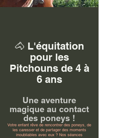
🐴 L'équitation
pour les
Pitchouns de 4 à
6 ans
Une aventure
magique au contact
des poneys !
Votre enfant rêve de rencontrer des poneys, de
les caresser et de partager des moments
inoubliables avec eux ? Nos séances