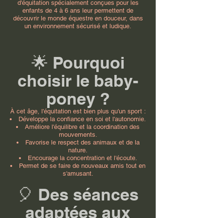
d'équitation spécialement conçues pour les
enfants de 4 à 6 ans leur permettent de
découvrir le monde équestre en douceur, dans
un environnement sécurisé et ludique.
🌟 Pourquoi
choisir le baby-
poney ?
À cet âge, l'équitation est bien plus qu'un sport :
Développe la confiance en soi et l'autonomie.
Améliore l'équilibre et la coordination des
mouvements.
Favorise le respect des animaux et de la
nature.
Encourage la concentration et l'écoute.
Permet de se faire de nouveaux amis tout en
s'amusant.
🎈 Des séances
adaptées aux