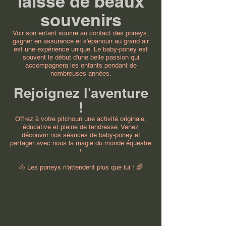
laisse de beaux
souvenirs
Voir son enfant sourire au contact des poneys,
gagner en assurance et s'épanouir au grand air
est une expérience unique. Le baby-poney est
souvent le début d'une belle passion qui
accompagnera les enfants pendant de
nombreuses années.
Rejoignez l'aventure
!
Offrez à votre pitchoun une activité originale,
éducative et pleine de tendresse. Venez
découvrir nos séances de baby-poney et
partager avec nous la magie du monde équestre
!
🐴 Les poneys n'attendent plus que lui ! 🌈